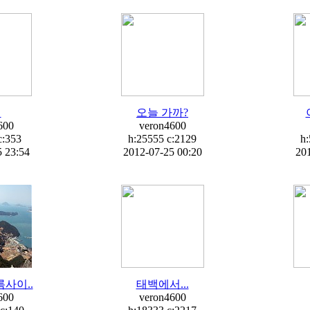
치
오늘 가까?
600
veron4600
c:
353
h:25555 c:
2129
h:
 23:54
2012-07-25 00:20
201
사이..
태백에서...
600
veron4600