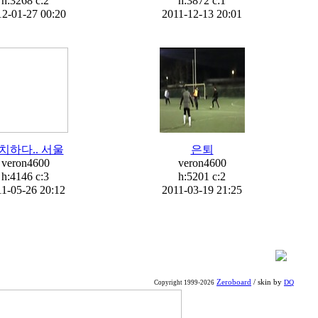
h:3268 c:
2
h:3872 c:
1
2-01-27 00:20
2011-12-13 20:01
치하다.. 서울
은퇴
veron4600
veron4600
h:4146 c:
3
h:5201 c:
2
11-05-26 20:12
2011-03-19 21:25
Zeroboard
/ skin by
DQ
Copyright 1999-2026