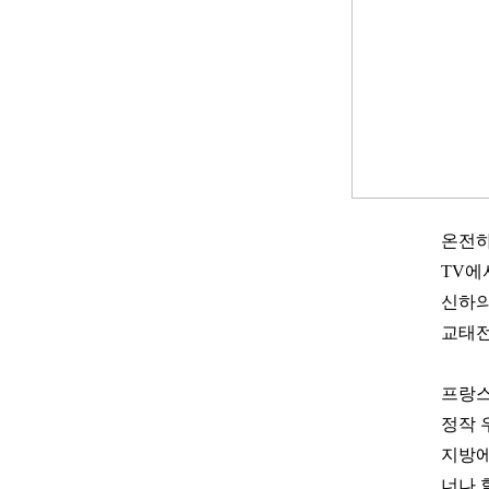
온전하
TV에
신하의
교태전
프랑스
정작 
지방에
너나 