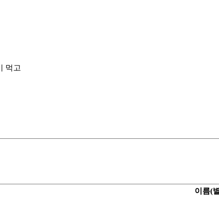
이 먹고
이름(별