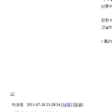
신혼여
진한 
그날의 
♪ 嵐
마코토
2011-07-18 21:28:54
[삭제]
[답글]